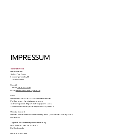
IMPRESSUM
Sandra Savoca
Freie Rednerin
SaSas Trau Palast
Leonbergerstraße, 56
71297 Mönsheim
Kontakt
Telefon:
+49 1523 1071900
E-Mail:
hallo[@]sasas-traupalast.de
Foto:
Dennis D’Angelo - https://fotografia-dangelo.de/
Pia Oechsner - https://piaoechsner.de/
Steffen Papenfuß - https://steffen-papenfuss.de/
Vanessa Ismajli Fotografie - https://vi-fotografie.de/
Umsatzsteuer-ID
Umsatzsteuer-Identifikationsnummer gemäß § 27 a Umsatzsteuergesetz:
DE364675731
Angaben zur Berufshaftpflichtversicherung
Name und Sitz des Versicherers:
Die Continentale
EU-Streitschlichtung