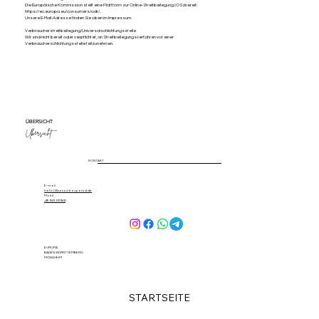
Die Europäische Kommission stellt eine Plattform zur Online-Streitbeilegung (OS) bereit:
https://ec.europa.eu/consumers/odr/.
Unsere E-Mail-Adresse finden Sie oben im Impressum.
Verbraucherstreitbeilegung/Universalschlichtungsstelle
Wir sind nicht bereit oder verpflichtet, an Streitbeilegungsverfahren vor einer
Verbraucherschlichtungsstelle teilzunehmen.
ÜBERSICHT
Übersicht
KONTAKT
E-mail
hallo[@]sasas-traupalast.de
Mobil
+49 1523 1071900
EUROPA
BADEN WÜRRTTEMBERG
MÖNSHEIM
STARTSEITE