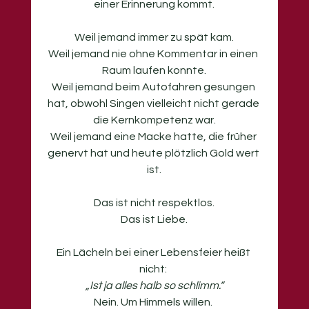
einer Erinnerung kommt.
Weil jemand immer zu spät kam.
Weil jemand nie ohne Kommentar in einen 
Raum laufen konnte.
Weil jemand beim Autofahren gesungen 
hat, obwohl Singen vielleicht nicht gerade 
die Kernkompetenz war.
Weil jemand eine Macke hatte, die früher 
genervt hat und heute plötzlich Gold wert 
ist.
Das ist nicht respektlos.
Das ist Liebe.
Ein Lächeln bei einer Lebensfeier heißt 
nicht: 
„Ist ja alles halb so schlimm.“
Nein. Um Himmels willen. 