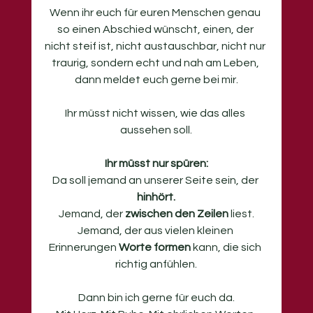
Wenn ihr euch für euren Menschen genau 
so einen Abschied wünscht, einen, der 
nicht steif ist, nicht austauschbar, nicht nur 
traurig, sondern echt und nah am Leben, 
dann meldet euch gerne bei mir.
Ihr müsst nicht wissen, wie das alles 
aussehen soll.
Ihr müsst nur spüren:
Da soll jemand an unserer Seite sein, der 
hinhört.
Jemand, der 
zwischen den Zeilen
 liest.
Jemand, der aus vielen kleinen 
Erinnerungen 
Worte formen
 kann, die sich 
richtig anfühlen.
Dann bin ich gerne für euch da.