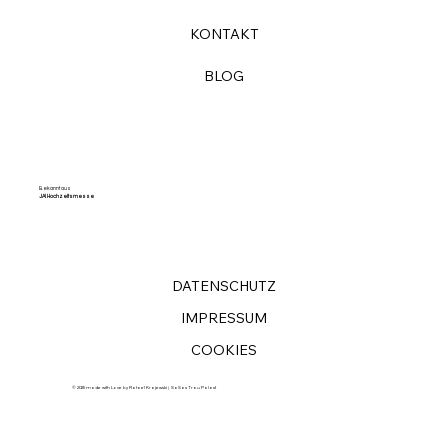
KONTAKT
BLOG
Bekannt aus
JA! Hochzeitsmesse
DATENSCHUTZ
IMPRESSUM
COOKIES
© 2025 made with Love by Rafael Krajewski | SaSas Trau Palast