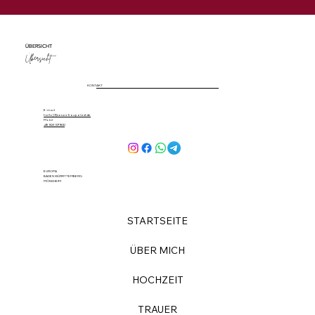
Willkommen auf meinem Blog – wo noch
ÜBERSICHT
Übersicht
nicht viel steht, aber schon alles in mir
brodelt!
KONTAKT
E-mail
hallo[@]sasas-traupalast.de
Mobil
+49 1523 1071900
EUROPA
BADEN WÜRRTTEMBERG
MÖNSHEIM
STARTSEITE
ÜBER MICH
HOCHZEIT
TRAUER